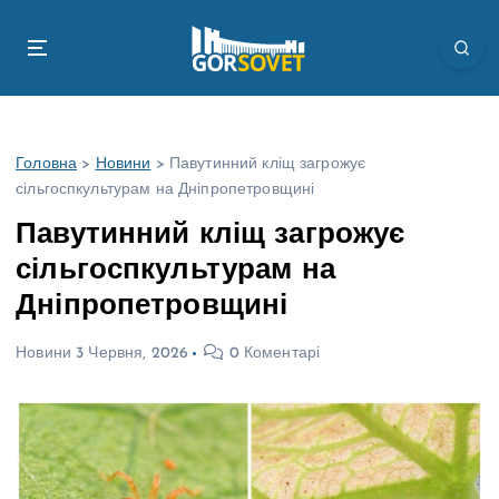
П
е
р
е
й
т
Головна
>
Новини
>
Павутинний кліщ загрожує
и
сільгоспкультурам на Дніпропетровщині
д
о
Павутинний кліщ загрожує
в
сільгоспкультурам на
м
і
Дніпропетровщині
с
т
Новини
3 Червня, 2026
0 Коментарі
у