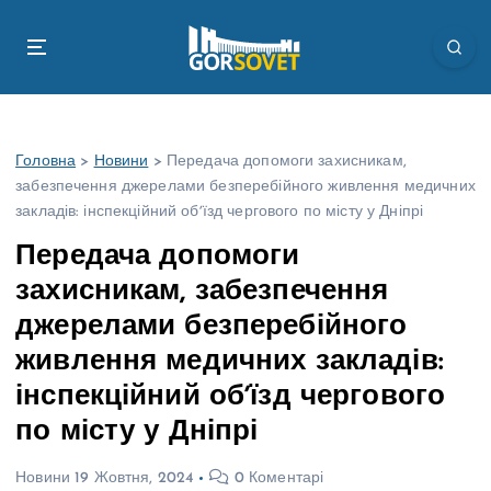
П
е
р
е
й
т
Головна
>
Новини
>
Передача допомоги захисникам,
и
забезпечення джерелами безперебійного живлення медичних
д
закладів: інспекційний обʼїзд чергового по місту у Дніпрі
о
в
Передача допомоги
м
захисникам, забезпечення
і
с
джерелами безперебійного
т
живлення медичних закладів:
у
інспекційний обʼїзд чергового
по місту у Дніпрі
Новини
19 Жовтня, 2024
0 Коментарі