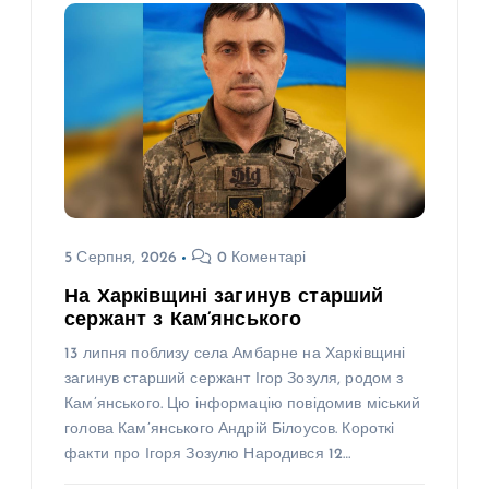
5 Серпня, 2026
0 Коментарі
На Харківщині загинув старший
сержант з Кам’янського
13 липня поблизу села Амбарне на Харківщині
загинув старший сержант Ігор Зозуля, родом з
Кам’янського. Цю інформацію повідомив міський
голова Кам’янського Андрій Білоусов. Короткі
факти про Ігоря Зозулю Народився 12…