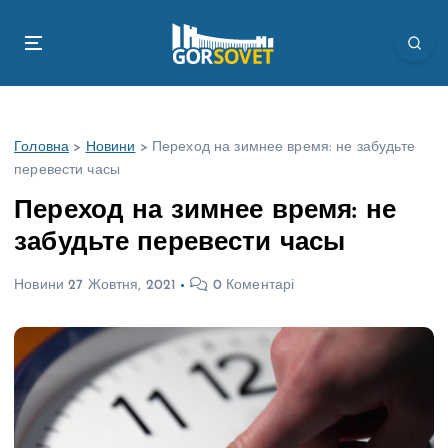
П
е
р
е
й
т
Головна
>
Новини
>
Переход на зимнее время: не забудьте
и
перевести часы
д
о
Переход на зимнее время: не
в
забудьте перевести часы
м
і
Новини
27 Жовтня, 2021
0 Коментарі
с
т
у