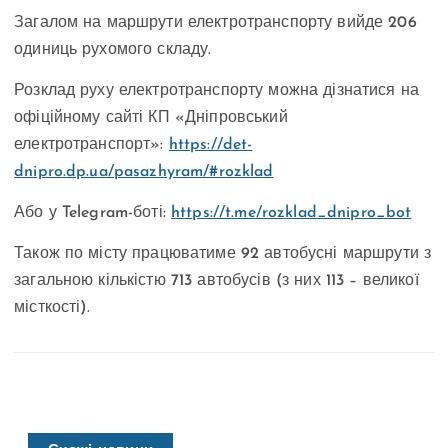
Загалом на маршрути електротранспорту вийде 206
одиниць рухомого складу.
Розклад руху електротранспорту можна дізнатися на
офіційному сайті КП «Дніпровський
електротранспорт»:
https://det-
dnipro.dp.ua/pasazhyram/#rozklad
Або у Telegram-боті:
https://t.me/rozklad_dnipro_bot
Також по місту працюватиме 92 автобусні маршрути з
загальною кількістю 713 автобусів (з них 113 – великої
місткості).