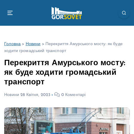
П
е
р
е
й
т
Головна
>
Новини
>
Перекриття Амурського мосту: як буде
и
ходити громадський транспорт
д
о
Перекриття Амурського мосту:
в
як буде ходити громадський
м
і
транспорт
с
т
Новини
28 Квітня, 2023
0 Коментарі
у