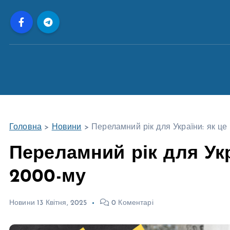
П
е
р
е
й
т
и
д
о
Головна
>
Новини
>
Переламний рік для України: як це
в
м
Переламний рік для Укр
і
2000-му
с
т
у
Новини
13 Квітня, 2025
0 Коментарі