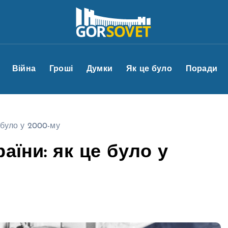
Війна
Гроші
Думки
Як це було
Поради
 було у 2000-му
аїни: як це було у