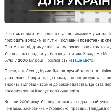
Початок нового тисячоліття став переламним у світовій
приходить володимир путін – колишній представник сп
Проте його підтримує військово-промисловий комплекс,
Україна, яка продовжує балансувати між Заходом і Мос
було у 2000-му році – розповість «
Наше місто
».
Президент Леонід Кучма йде на другий термін та ініці
управління. Попри те, що громадяни підтримують всі в
вносить відповідних змін до законодавства. Це стає пе
волевиявлення ігнорує політична еліта.
Восени 2000 року Україну сколихнула одна з найгучніш
Гонгадзе, засновника «Української правди». Невдовзі 