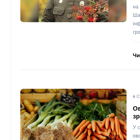
на
Ша
ін
гр
Чи
6 С
Ов
зр
У 
ов