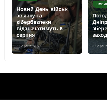
НОВИ
Новий День військ
зв’язку та
Погод
кібербезпеки
Дніпр
відзначатимуть 8
збере
серпня
заход
6 Серпня, 2026
6 Серпня