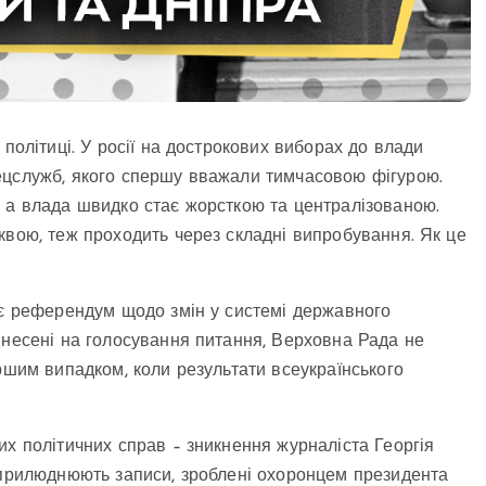
 політиці. У росії на дострокових виборах до влади
ецслужб, якого спершу вважали тимчасовою фігурою.
 а влада швидко стає жорсткою та централізованою.
квою, теж проходить через складні випробування. Як це
ює референдум щодо змін у системі державного
инесені на голосування питання, Верховна Рада не
ршим випадком, коли результати всеукраїнського
их політичних справ – зникнення журналіста Георгія
оприлюднюють записи, зроблені охоронцем президента