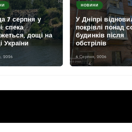
НИ
НОВИНИ
а 7 серпня у
У Дніпрі віднови
і: спека
покрівлі понад с
жеться, дощі на
будинків після
і України
обстрілів
, 2026
6 Серпня, 2026