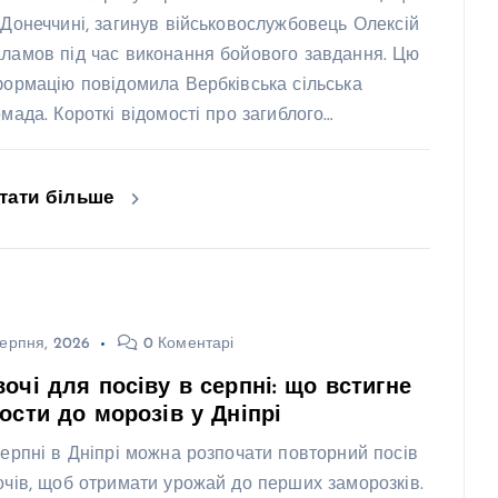
 Донеччині, загинув військовослужбовець Олексій
ламов під час виконання бойового завдання. Цю
формацію повідомила Вербківська сільська
омада. Короткі відомості про загиблого…
тати більше
ерпня, 2026
0 Коментарі
очі для посіву в серпні: що встигне
ости до морозів у Дніпрі
серпні в Дніпрі можна розпочати повторний посів
очів, щоб отримати урожай до перших заморозків.