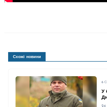
Схожі новини
6 С
У 
Д
24