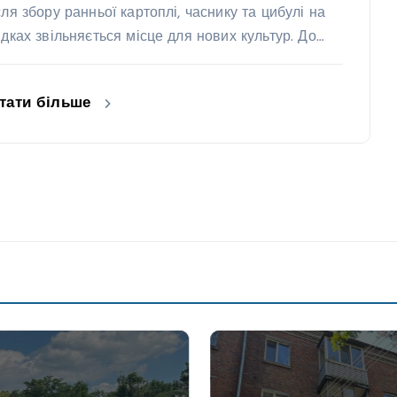
сля збору ранньої картоплі, часнику та цибулі на
ядках звільняється місце для нових культур. До…
тати більше