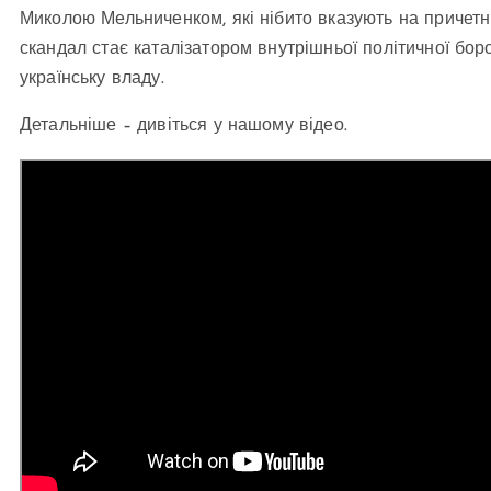
Миколою Мельниченком, які нібито вказують на причет
скандал стає каталізатором внутрішньої політичної бор
українську владу.
Детальніше – дивіться у нашому відео.