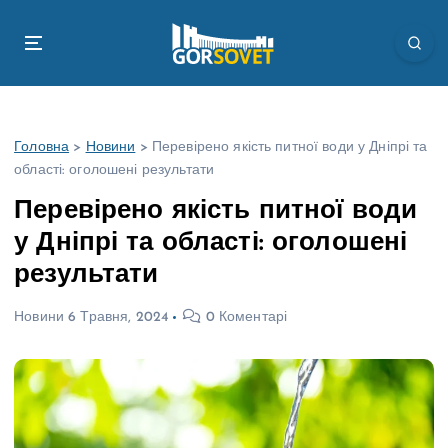
П
е
р
е
й
т
Головна
>
Новини
>
Перевірено якість питної води у Дніпрі та
и
області: оголошені результати
д
о
Перевірено якість питної води
в
у Дніпрі та області: оголошені
м
і
результати
с
т
Новини
6 Травня, 2024
0 Коментарі
у