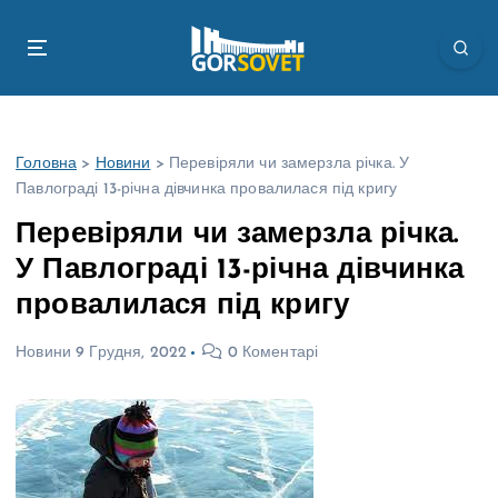
П
е
р
е
й
т
Головна
>
Новини
>
Перевіряли чи замерзла річка. У
и
Павлограді 13-річна дівчинка провалилася під кригу
д
о
Перевіряли чи замерзла річка.
в
У Павлограді 13-річна дівчинка
м
і
провалилася під кригу
с
т
Новини
9 Грудня, 2022
0 Коментарі
у