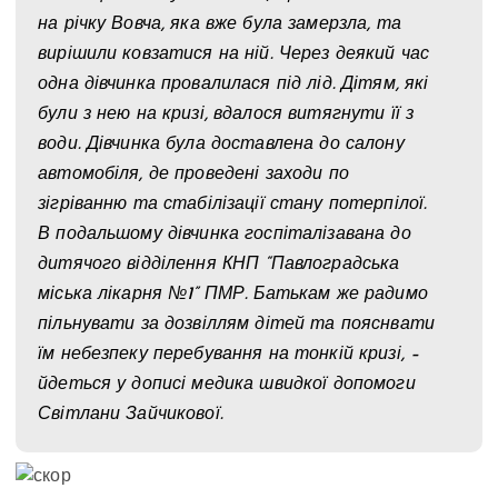
на річку Вовча, яка вже була замерзла, та
вирішили ковзатися на ній. Через деякий час
одна дівчинка провалилася під лід. Дітям, які
були з нею на кризі, вдалося витягнути її з
води. Дівчинка була доставлена до салону
автомобіля, де проведені заходи по
зігріванню та стабілізації стану потерпілої.
В подальшому дівчинка госпіталізавана до
дитячого відділення КНП “Павлоградська
міська лікарня №1” ПМР. Батькам же радимо
пільнувати за дозвіллям дітей та пояснвати
їм небезпеку перебування на тонкій кризі, –
йдеться у дописі медика швидкої допомоги
Світлани Зайчикової.