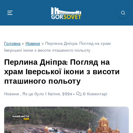
П
е
р
е
й
т
Головна
>
Новини
>
Перлина Дніпра: Погляд на храм
и
Іверської ікони з висоти пташиного польоту
д
о
Перлина Дніпра: Погляд на
в
храм Іверської ікони з висоти
м
і
пташиного польоту
с
т
Новини
,
Як це було
1 Квітня, 2024
0 Коментарі
у