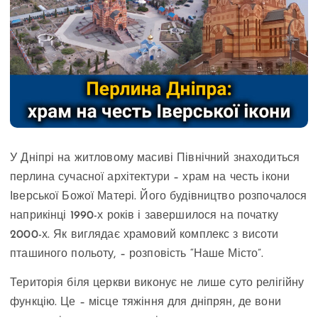
У Дніпрі на житловому масиві Північний знаходиться
перлина сучасної архітектури – храм на честь ікони
Іверської Божої Матері. Його будівництво розпочалося
наприкінці 1990-х років і завершилося на початку
2000-х. Як виглядає храмовий комплекс з висоти
пташиного польоту, – розповість “Наше Місто”.
Територія біля церкви виконує не лише суто релігійну
функцію. Це – місце тяжіння для дніпрян, де вони