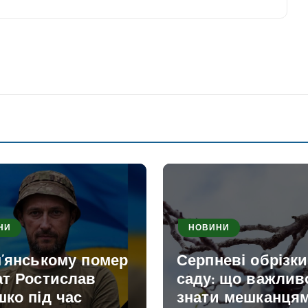
НИ
НОВИНИ
м’янському помер
Серпневі обрізк
ат Ростислав
саду: що важлив
ко під час
знати мешканця