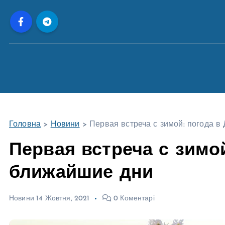
П
е
р
е
й
т
и
д
о
Головна
>
Новини
>
Первая встреча с зимой: погода в
в
м
Первая встреча с зимой
і
ближайшие дни
с
т
у
Новини
14 Жовтня, 2021
0 Коментарі