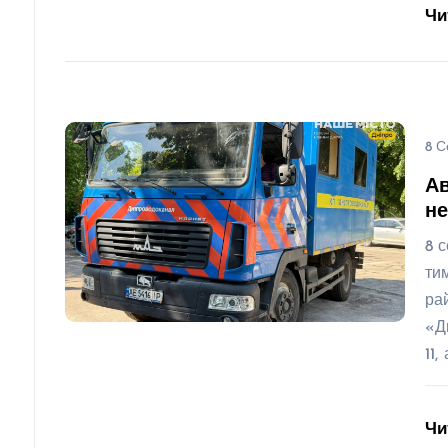
Чи
8 С
Ав
не
8 
ти
ра
«Д
11,
Чи