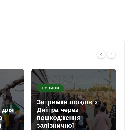
НОВИНИ
Затримки поїздів з
и для
Дніпра через
о
пошкодження
м
залізничної