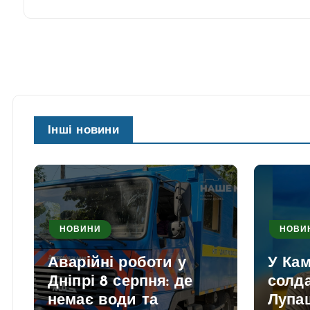
Інші новини
НОВИНИ
НОВИ
Аварійні роботи у
У Ка
Дніпрі 8 серпня: де
солд
немає води та
Лупаш