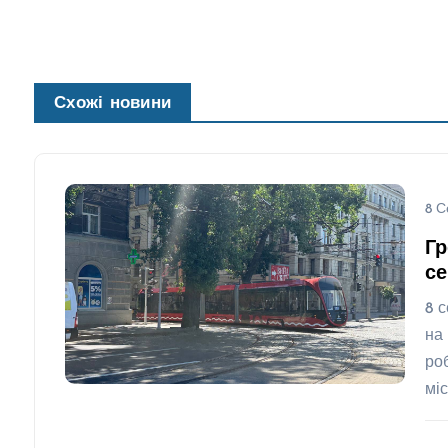
Схожі новини
8 С
Гр
се
8 
на
ро
мі