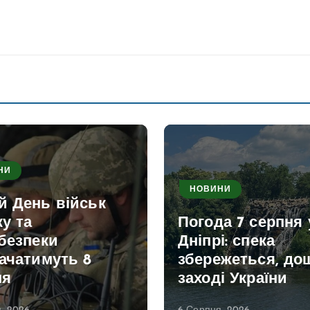
НИ
НОВИНИ
й День військ
ку та
Погода 7 серпня 
безпеки
Дніпрі: спека
ачатимуть 8
збережеться, дощ
ня
заході України