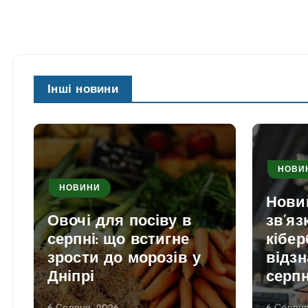
Інші новини
НОВИ
НОВИНИ
Нови
Овочі для посіву в
зв’яз
серпні: що встигне
кібер
зрости до морозів у
відзн
Дніпрі
серп