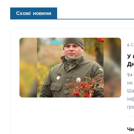
Схожі новини
6 С
У 
Д
24
на
Ша
ін
гр
Чи