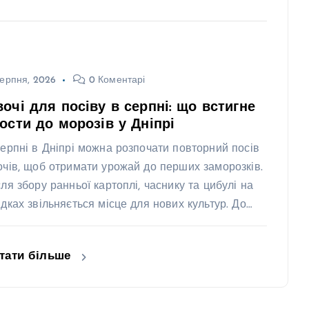
ерпня, 2026
0 Коментарі
очі для посіву в серпні: що встигне
ости до морозів у Дніпрі
серпні в Дніпрі можна розпочати повторний посів
очів, щоб отримати урожай до перших заморозків.
сля збору ранньої картоплі, часнику та цибулі на
ядках звільняється місце для нових культур. До…
тати більше