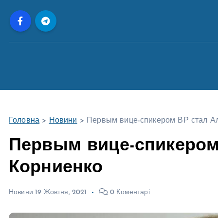
П
е
р
е
й
т
и
д
о
Головна
>
Новини
>
Первым вице-спикером ВР стал А
в
м
Первым вице-спикером
і
Корниенко
с
т
у
Новини
19 Жовтня, 2021
0 Коментарі