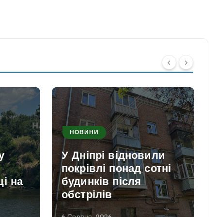
НОВИНИ
у
У Дніпрі відновили
покрівлі понад сотні
і на
будинків після
обстрілів