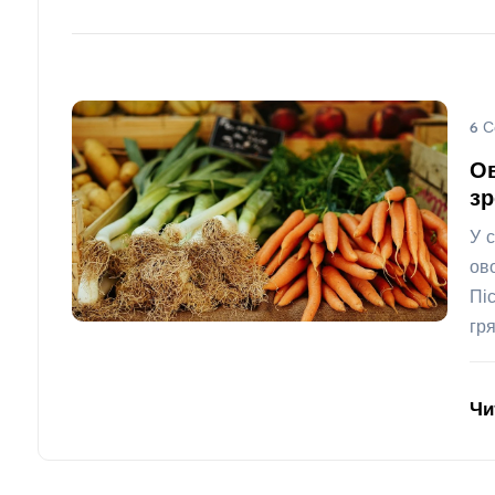
6 С
Ов
зр
У 
ов
Пі
гр
Чи