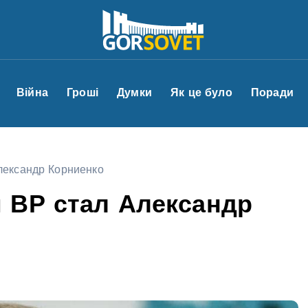
Війна
Гроші
Думки
Як це було
Поради
лександр Корниенко
 ВР стал Александр