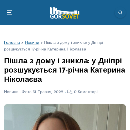
П
е
р
е
й
т
Головна
>
Новини
>
Пішла з дому і зникла: у Дніпрі
и
розшукується 17-річна Катерина Ніколаєва
д
о
Пішла з дому і зникла: у Дніпрі
в
розшукується 17-річна Катерина
м
і
Ніколаєва
с
т
Новини
,
Фото
31 Травня, 2022
0 Коментарі
у