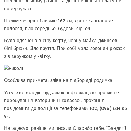
Шевченківському районі та до теперішнього часу не
повернулась.
Прикмети: зріст близько 162 см, довге каштанове
волосся, тіло середньої будови, сірі очі.
Була одягнена в сіру кофту, чорну майку, джинсові
білі брюки, біле взуття. При собі мала зелений рюкзак
з візерунком у квітку.
Особлива прикмета: зліва на підборідді родимка.
Усім, хто володіє будь-якою інформацією про місце
перебування Катерини Ніколаєвої, прохання
повідомити до поліції за телефонами: 102, (096) 884 83
94.
Нагадаємо, раніше ми писали Спасибо тебе, “Бандит”!