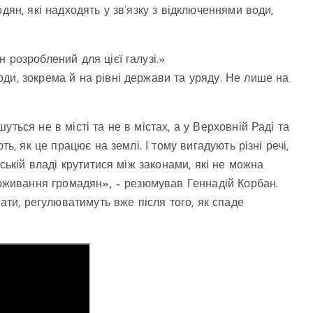
дян, які надходять у зв’язку з відключеннями води,
 розроблений для цієї галузі.»
ди, зокрема й на рівні держави та уряду. Не лише на
ться не в місті та не в містах, а у Верховній Раді та
ь, як це працює на землі. І тому вигадують різні речі,
іській владі крутитися між законами, які не можна
проживання громадян», – резюмував Геннадій Корбан.
вати, регулюватимуть вже після того, як спаде