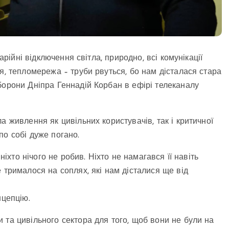
арійні відключення світла, природно, всі комунікації
я, тепломережа – труби рвуться, бо нам дісталася стара
борони Дніпра Геннадій Корбан в ефірі телеканалу
а живлення як цивільних користувачів, так і критичної
по собі дуже погано.
ніхто нічого не робив. Ніхто не намагався її навіть
 трималося на соплях, які нам дісталися ще від
нцепцію.
 та цивільного сектора для того, щоб вони не були на