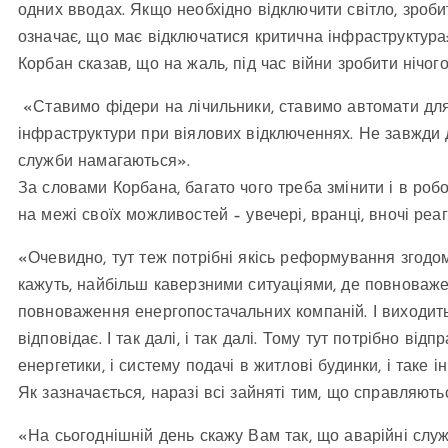
одних вводах. Якщо необхідно відключити світло, зроби
означає, що має відключатися критична інфраструктура: к
Корбан сказав, що на жаль, під час війни зробити нічо
«Ставимо фідери на лічильники, ставимо автомати для
інфраструктури при віялових відключеннях. Не завжди д
служби намагаються».
За словами Корбана, багато чого треба змінити і в роб
на межі своїх можливостей – увечері, вранці, вночі реаг
«Очевидно, тут теж потрібні якісь реформування згодом
кажуть, найбільш каверзними ситуаціями, де повноваже
повноваження енергопостачальних компаній. І виходить, 
відповідає. І так далі, і так далі. Тому тут потрібно від
енергетики, і систему подачі в житлові будинки, і таке і
Як зазначається, наразі всі зайняті тим, що справляють
«На сьогоднішній день скажу Вам так, що аварійні слу