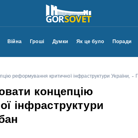
Війна
Гроші
Думки
Як це було
Поради
епцію реформування критичної інфраструктури України, – 
нювати концепцію
ої інфраструктури
рбан