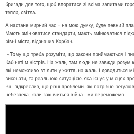
бригади для того, щоб впоратися зі всіма запитами горо
тепла, світла.
А настане мирний час – на мою думку, буде певний план
Мають змінюватися стандарти, мають змінюватися підхо
рівні міста, відзначив Корбан.
«Тому що треба розуміти, що закони приймаються і пишу
Кабінеті міністрів. На жаль, там люди не завжди розуміют
які неможливо втілити у життя, на жаль. І доводиться м
виконати, та реальною ситуацією, яка існує у місцях 
Він підкреслив, що різні проблеми, які потрібно регулю
небезпека, коли закінчиться війна і ми переможемо.