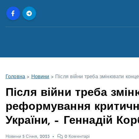
П
е
р
е
й
т
и
д
о
Головна
>
Новини
>
Після війни треба змінювати конц
в
м
Після війни треба змі
і
реформування критичн
с
т
України, – Геннадій Ко
у
Новини
5 Січня, 2023
0 Коментарі