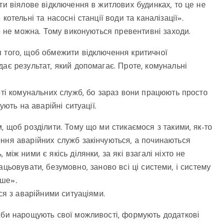
ти віялове відключення в житлових будинках, то це не
отельні та насосні станції води та каналізації».
го не можна. Тому виконуються превентивні заходи.
 того, щоб обмежити відключення критичної
ає результат, який допомагає. Проте, комунальні
оті комунальних служб, бо зараз вони працюють просто
ують на аварійні ситуації.
, щоб розділити. Тому що ми стикаємося з такими, як-то
ння аварійних служб закінчуються, а починаються
між ними є якісь ділянки, за які взагалі ніхто не
працьовувати, безумовно, заново всі ці системи, і систему
нше».
ся з аварійними ситуаціями.
жби нарощують свої можливості, формують додаткові