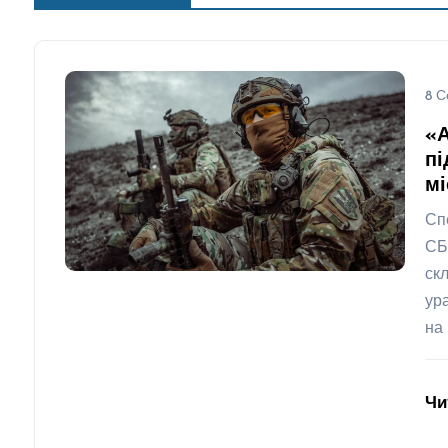
8 С
«
пі
мі
Сп
СБ
ск
ур
на 
Чи