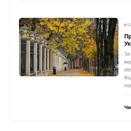
8 С
Пр
Ук
За
ве
об
Во
по
Чи