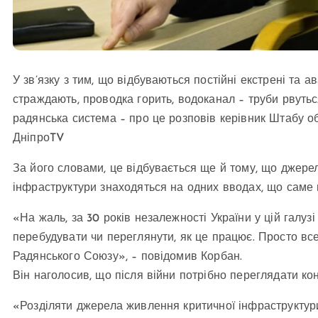
У зв’язку з тим, що відбуваються постійні екстрені та ав
страждають, проводка горить, водоканал – труби рвутьс
радянська система – про це розповів керівник Штабу о
ДніпроTV
За його словами, це відбувається ще й тому, що джерел
інфраструктури знаходяться на одних вводах, що саме 
«На жаль, за 30 років незалежності України у цій галузі 
перебудувати чи переглянути, як це працює. Просто все
Радянського Союзу», – повідомив Корбан.
Він наголосив, що після війни потрібно переглядати ко
«Розділяти джерела живлення критичної інфраструктури