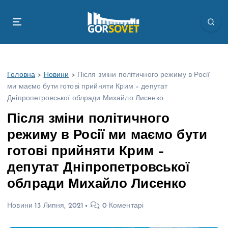
П
е
р
е
й
т
Головна
>
Новини
>
Після зміни політичного режиму в Росії
и
ми маємо бути готові прийняти Крим – депутат
д
Дніпропетровської облради Михайло Лисенко
о
в
Після зміни політичного
м
режиму в Росії ми маємо бути
і
с
готові прийняти Крим –
т
депутат Дніпропетровської
у
облради Михайло Лисенко
Новини
13 Липня, 2021
0 Коментарі