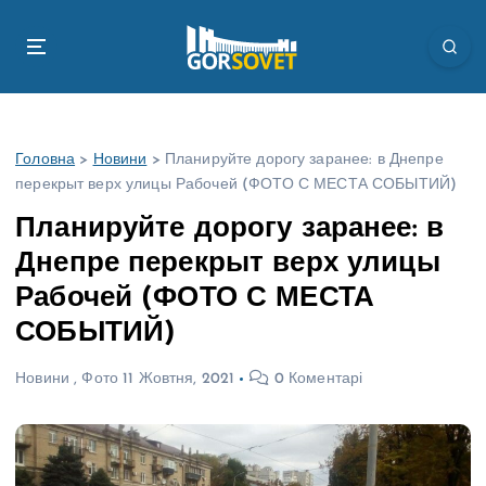
П
е
р
е
й
т
Головна
>
Новини
>
Планируйте дорогу заранее: в Днепре
и
перекрыт верх улицы Рабочей (ФОТО С МЕСТА СОБЫТИЙ)
д
о
Планируйте дорогу заранее: в
в
Днепре перекрыт верх улицы
м
і
Рабочей (ФОТО С МЕСТА
с
СОБЫТИЙ)
т
у
Новини
,
Фото
11 Жовтня, 2021
0 Коментарі