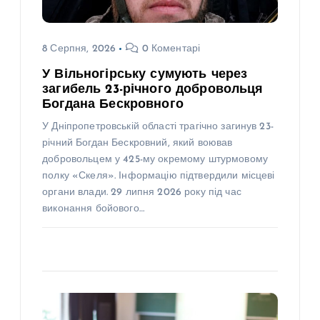
8 Серпня, 2026
0 Коментарі
У Вільногірську сумують через
загибель 23-річного добровольця
Богдана Бескровного
У Дніпропетровській області трагічно загинув 23-
річний Богдан Бескровний, який воював
добровольцем у 425-му окремому штурмовому
полку «Скеля». Інформацію підтвердили місцеві
органи влади. 29 липня 2026 року під час
виконання бойового…