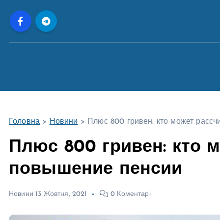
П
е
р
е
й
т
и
д
о
Головна
>
Новини
>
Плюс 800 гривен: кто может расс
в
м
Плюс 800 гривен: кто 
і
повышение пенсии
с
т
у
Новини
13 Жовтня, 2021
0 Коментарі