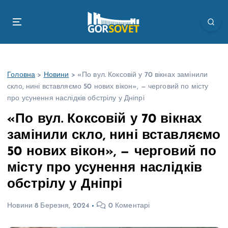
П
е
р
е
й
т
Головна
>
Новини
>
«По вул. Коксовій у 70 вікнах замінили
и
скло, нині вставляємо 50 нових вікон», — черговий по місту
д
про усунення наслідків обстрілу у Дніпрі
о
в
«По вул. Коксовій у 70 вікнах
м
замінили скло, нині вставляємо
і
с
50 нових вікон», — черговий по
т
місту про усунення наслідків
у
обстрілу у Дніпрі
Новини
8 Березня, 2024
0 Коментарі