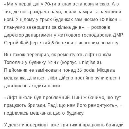
«Ми у перші дні у 70-ти вікнах встановили скло. А в
тих, де постраждала рама, зняли заміри та замовили
нові. У цілому у трьох будинках замінюємо 50 вікон —
плануємо завершити за кілька днів», — розповів
директор департаменту житлового господарства ДМР
Сергій Файфер, який 8 березня є черговим по місту.
Він також перевірив, як ремонтують ліфт на ж/м
Тополя-3 у будинку № 47 (корпус 1, підʼїзд 2).
Підйомник не замінювали понад 35 років. Місцева
мешканка ділиться: ліфт дійсно постійно зупинявся і
доводилось ходити пішки.
«Ліфт інколи був проблемний. Нині ж бачимо, що тут
працюють бригади. Раді, що нам його ремонтують», —
поділилась мешканка цього будинку.
У девʼятиповерхівці вже три тижні працюють бригади: