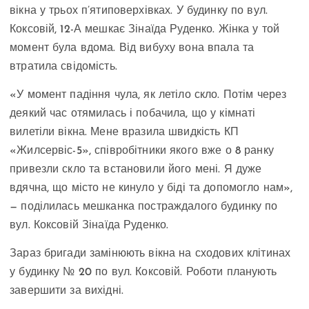
вікна у трьох п’ятиповерхівках. У будинку по вул.
Коксовій, 12-А мешкає Зінаїда Руденко. Жінка у той
момент була вдома. Від вибуху вона впала та
втратила свідомість.
«У момент падіння чула, як летіло скло. Потім через
деякий час отямилась і побачила, що у кімнаті
вилетіли вікна. Мене вразила швидкість КП
«Жилсервіс-5», співробітники якого вже о 8 ранку
привезли скло та встановили його мені. Я дуже
вдячна, що місто не кинуло у біді та допомогло нам»,
— поділилась мешканка постраждалого будинку по
вул. Коксовій Зінаїда Руденко.
Зараз бригади замінюють вікна на сходових клітинах
у будинку № 20 по вул. Коксовій. Роботи планують
завершити за вихідні.