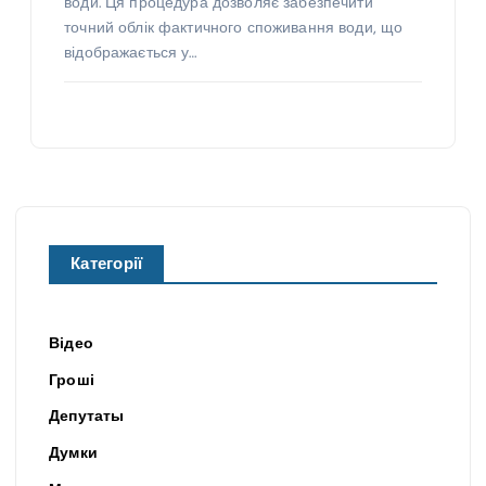
води. Ця процедура дозволяє забезпечити
точний облік фактичного споживання води, що
відображається у…
Категорії
Відео
Гроші
Депутаты
Думки