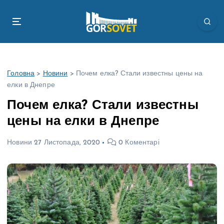
П
е
р
е
й
т
Головна
>
Новини
>
Почем елка? Стали известны цены на
и
елки в Днепре
д
о
Почем елка? Стали известны
в
цены на елки в Днепре
м
і
Новини
27 Листопада, 2020
0 Коментарі
с
т
у