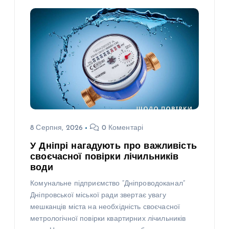
8 Серпня, 2026
0 Коментарі
У Дніпрі нагадують про важливість
своєчасної повірки лічильників
води
Комунальне підприємство “Дніпроводоканал”
Дніпровської міської ради звертає увагу
мешканців міста на необхідність своєчасної
метрологічної повірки квартирних лічильників