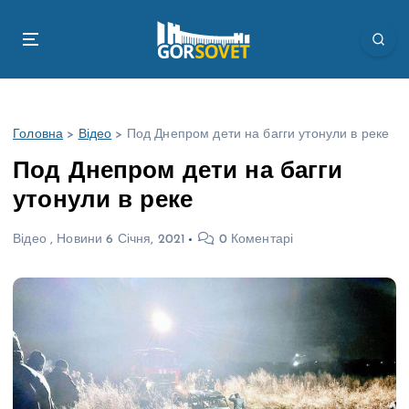
П
е
р
е
й
т
Головна
>
Відео
>
Под Днепром дети на багги утонули в реке
и
д
Под Днепром дети на багги
о
утонули в реке
в
м
Відео
,
Новини
6 Січня, 2021
0 Коментарі
і
с
т
у