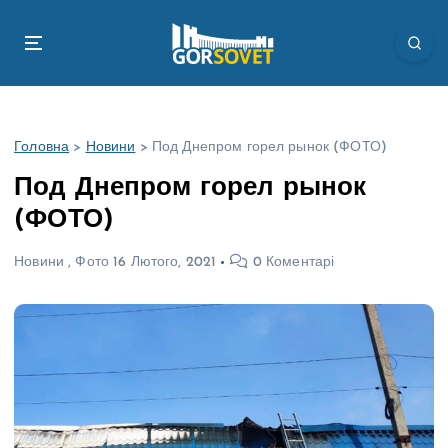
П
е
р
е
й
т
Головна
>
Новини
>
Под Днепром горел рынок (ФОТО)
и
д
Под Днепром горел рынок
о
(ФОТО)
в
м
Новини
,
Фото
16 Лютого, 2021
0 Коментарі
і
с
т
у