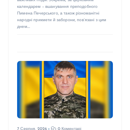
важливих подій. Зокрема, за церковним
календарем – вшанування преподобного
Пимена Печерського, а також різноманітні
народні прикмети й заборони, пов’язані з цим
днем.…
7 Серпня, 2026
0 Коментарі