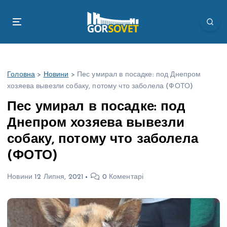
П
е
р
е
й
т
Головна
>
Новини
>
Пес умирал в посадке: под Днепром
и
хозяева вывезли собаку, потому что заболела (ФОТО)
д
о
Пес умирал в посадке: под
в
Днепром хозяева вывезли
м
і
собаку, потому что заболела
с
(ФОТО)
т
у
Новини
12 Липня, 2021
0 Коментарі