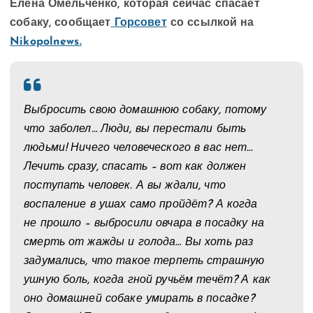
Елена Омельченко, которая сейчас спасает
собаку,
сообщает
Горсовет
со ссылкой на
Nikopolnews.
Выбросить свою домашнюю собаку, потому
что заболел… Люди, вы перестали быть
людьми! Ничего человеческого в вас нет…
Лечить сразу, спасать – вот как должен
поступать человек. А вы ждали, что
воспаление в ушах само пройдёт? А когда
не прошло – выбросили овчара в посадку на
смерть от жажды и голода… Вы хоть раз
задумались, что такое терпеть страшную
ушную боль, когда гной ручьём течёт? А как
оно домашней собаке умирать в посадке?