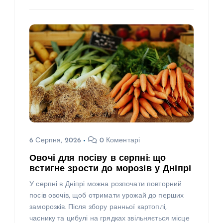
6 Серпня, 2026
0 Коментарі
Овочі для посіву в серпні: що
встигне зрости до морозів у Дніпрі
У серпні в Дніпрі можна розпочати повторний
посів овочів, щоб отримати урожай до перших
заморозків. Після збору ранньої картоплі,
часнику та цибулі на грядках звільняється місце