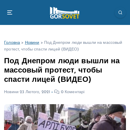
П
е
р
е
й
т
Головна
>
Новини
>
Под Днепром люди вышли на массовый
и
протест, чтобы спасти лицей (ВИДЕО)
д
о
Под Днепром люди вышли на
в
массовый протест, чтобы
м
і
спасти лицей (ВИДЕО)
с
т
Новини
23 Лютого, 2021
0 Коментарі
у