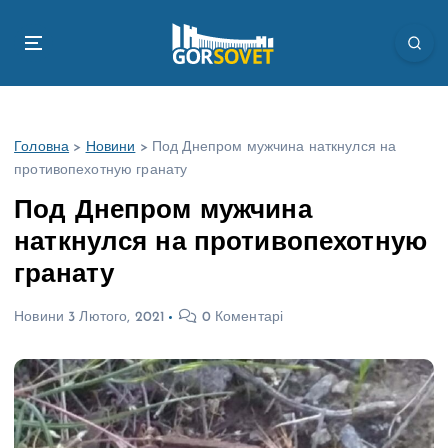
П
е
р
е
й
т
Головна
>
Новини
>
Под Днепром мужчина наткнулся на
и
противопехотную гранату
д
о
Под Днепром мужчина
в
наткнулся на противопехотную
м
і
гранату
с
т
Новини
3 Лютого, 2021
0 Коментарі
у