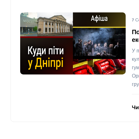
7 С
По
ек
У 
кул
гу
Ор
гру
Чи