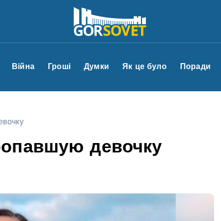
Війна
Гроші
Думки
Як це було
Поради
евочку
ропавшую девочку