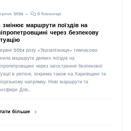
ерпня, 2026
0 Коментарі
 змінює маршрути поїздів на
іпропетровщині через безпекову
туацію
червні 2024 року «Укрзалізниця» тимчасово
інила маршрути деяких поїздів на
іпропетровщині через загострення безпекової
туації в регіоні, зокрема також на Харківщині та
порізькому напрямку. Нові маршрути та
ансфери Для…
тати більше