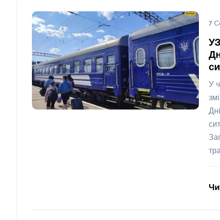
7 С
УЗ
Дн
си
У 
зм
Дн
си
За
тр
Чи