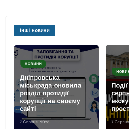
Інші новини
НОВИНИ
НОВИ
Дніпровська
міськрада оновила
Події
розділ протидії
серпн
корупції на своєму
екску
сайті
прос
7 Серпня, 2026
7 Серпня