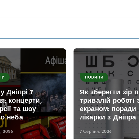
НИ
НОВИНИ
 у Дніпрі 7
Як зберегти зір 
я: концерти,
тривалій роботі 
рсії та шоу
екраном: поради
то неба
лікарки з Дніпра
, 2026
7 Серпня, 2026