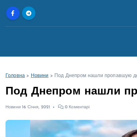
П
е
р
е
й
т
и
д
о
Головна
>
Новини
>
Под Днепром нашли пропавшую д
в
м
Под Днепром нашли п
і
с
Новини
16 Січня, 2021
0 Коментарі
т
у