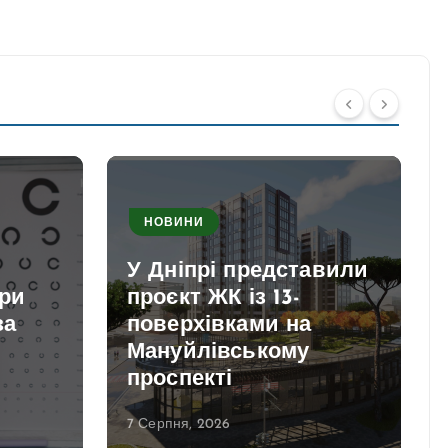
НОВИНИ
У Дніпрі представили
при
проєкт ЖК із 13-
за
поверхівками на
Мануйлівському
проспекті
7 Серпня, 2026