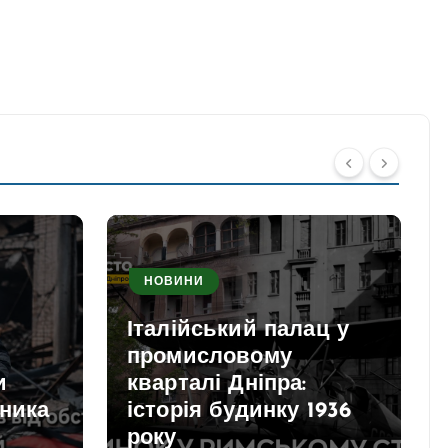
НОВИНИ
Італійський палац у
промисловому
и
кварталі Дніпра:
вника
історія будинку 1936
року