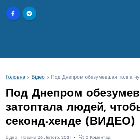
П
е
р
е
й
т
и
д
о
Головна
>
Відео
>
Под Днепром обезумевшая толпа чут
в
м
Под Днепром обезумев
і
затоптала людей, чтоб
с
т
секонд-хенде (ВИДЕО)
у
Відео
,
Новини
26 Лютого, 2021
0 Коментарі