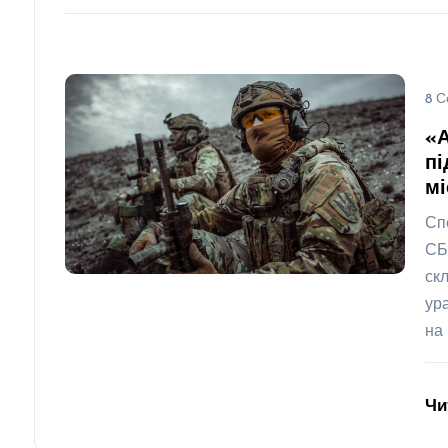
8 С
«
пі
мі
Сп
СБ
ск
ур
на 
Чи