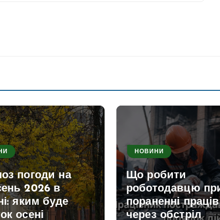
НИ
НОВИНИ
оз погоди на
Що робити
сень 2026 в
роботодавцю пр
ні: яким буде
пораненні праці
ок осені
через обстріл