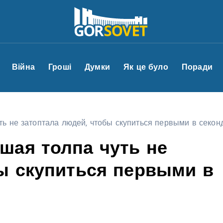
Війна
Гроші
Думки
Як це було
Поради
ь не затоптала людей, чтобы скупиться первыми в секо
шая толпа чуть не
ы скупиться первыми в