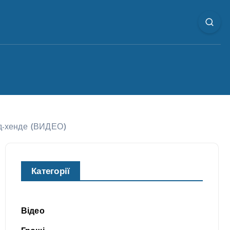
нд-хенде (ВИДЕО)
Категорії
Відео