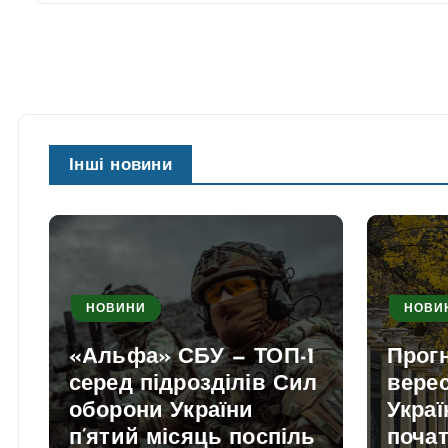
Інші новини
НОВИНИ
НОВИ
«Альфа» СБУ — ТОП-1
Прогн
серед підрозділів Сил
вере
оборони України
Украї
п’ятий місяць поспіль
почат