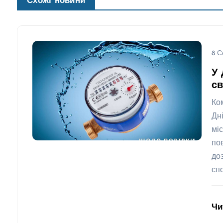
Схожі новини
8 С
У 
св
Ко
Дн
мі
по
до
сп
Чи