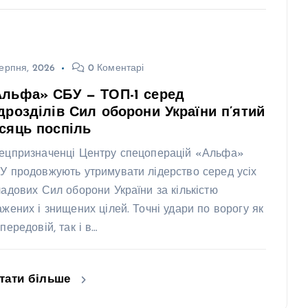
ерпня, 2026
0 Коментарі
Альфа» СБУ — ТОП-1 серед
дрозділів Сил оборони України п’ятий
сяць поспіль
ецпризначенці Центру спецоперацій «Альфа»
У продовжують утримувати лідерство серед усіх
ладових Сил оборони України за кількістю
ажених і знищених цілей. Точні удари по ворогу як
передовій, так і в…
тати більше