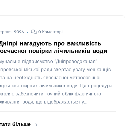
ерпня, 2026
0 Коментарі
Дніпрі нагадують про важливість
оєчасної повірки лічильників води
мунальне підприємство “Дніпроводоканал”
іпровської міської ради звертає увагу мешканців
ста на необхідність своєчасної метрологічної
вірки квартирних лічильників води. Ця процедура
зволяє забезпечити точний облік фактичного
оживання води, що відображається у…
тати більше