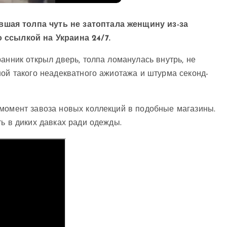
шая толпа чуть не затоптала женщину из-за
 ссылкой на Украина 24/7.
анник открыл дверь, толпа ломанулась внутрь, не
ной такого неадекватного ажиотажа и штурма секонд-
 момент завоза новых коллекций в подобные магазины.
ть в диких давках ради одежды.