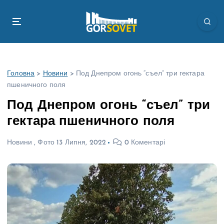
П
е
р
е
й
т
Головна
>
Новини
>
Под Днепром огонь “съел” три гектара
и
пшеничного поля
д
о
Под Днепром огонь “съел” три
в
гектара пшеничного поля
м
і
Новини
,
Фото
13 Липня, 2022
0 Коментарі
с
т
у