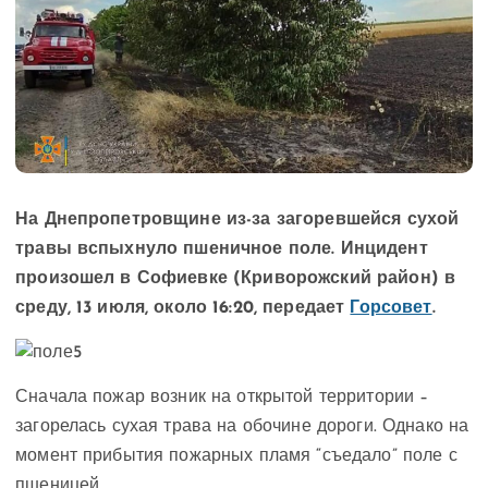
На Днепропетровщине из-за загоревшейся сухой
травы вспыхнуло пшеничное поле. Инцидент
произошел в Софиевке (Криворожский район) в
среду, 13 июля, около 16:20, передает
Горсовет
.
Сначала пожар возник на открытой территории –
загорелась сухая трава на обочине дороги. Однако на
момент прибытия пожарных пламя “съедало” поле с
пшеницей.