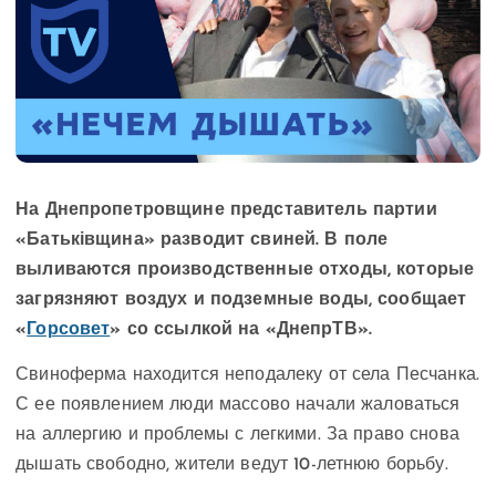
На Днепропетровщине представитель партии
«Батьківщина» разводит свиней. В поле
выливаются производственные отходы, которые
загрязняют воздух и подземные воды, сообщает
«
Горсовет
» со ссылкой на «ДнепрТВ».
Свиноферма находится неподалеку от села Песчанка.
С ее появлением люди массово начали жаловаться
на аллергию и проблемы с легкими. За право снова
дышать свободно, жители ведут 10-летнюю борьбу.