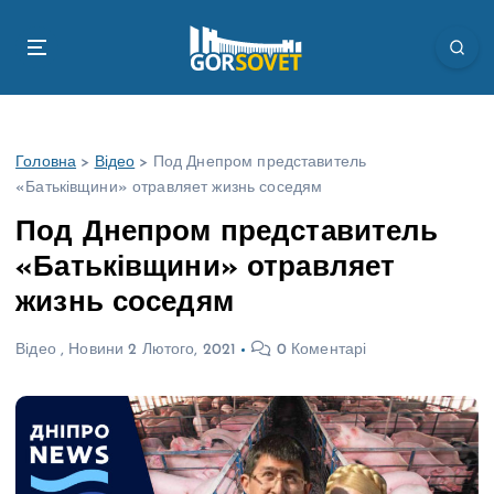
П
е
р
е
й
т
Головна
>
Відео
>
Под Днепром представитель
и
«Батьківщини» отравляет жизнь соседям
д
о
Под Днепром представитель
в
«Батьківщини» отравляет
м
і
жизнь соседям
с
т
Відео
,
Новини
2 Лютого, 2021
0 Коментарі
у