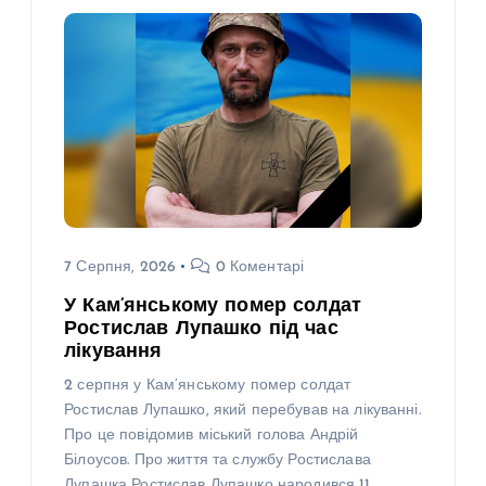
7 Серпня, 2026
0 Коментарі
У Кам’янському помер солдат
Ростислав Лупашко під час
лікування
2 серпня у Кам’янському помер солдат
Ростислав Лупашко, який перебував на лікуванні.
Про це повідомив міський голова Андрій
Білоусов. Про життя та службу Ростислава
Лупашка Ростислав Лупашко народився 11