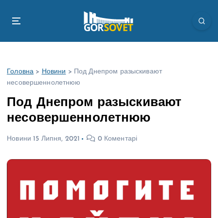
П
е
р
е
й
т
Головна
>
Новини
>
Под Днепром разыскивают
и
несовершеннолетнюю
д
о
Под Днепром разыскивают
в
несовершеннолетнюю
м
і
Новини
15 Липня, 2021
0 Коментарі
с
т
у