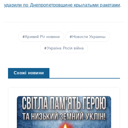
ударили по Днепропетровщине крылатыми ракетами
.
Кривий Ріг новини
Новости Украины
Україна Росія війна
Схожі новини