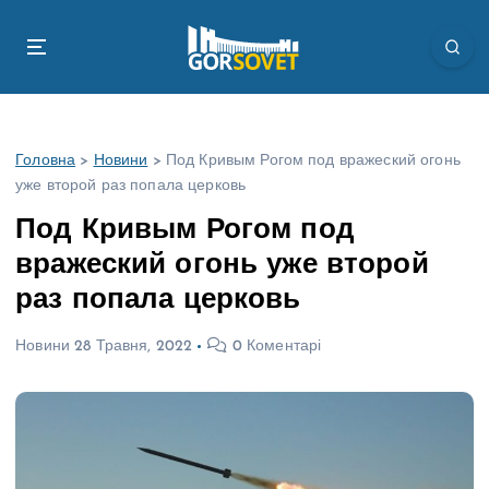
П
е
р
е
й
т
Головна
>
Новини
>
Под Кривым Рогом под вражеский огонь
и
уже второй раз попала церковь
д
о
Под Кривым Рогом под
в
вражеский огонь уже второй
м
і
раз попала церковь
с
т
Новини
28 Травня, 2022
0 Коментарі
у