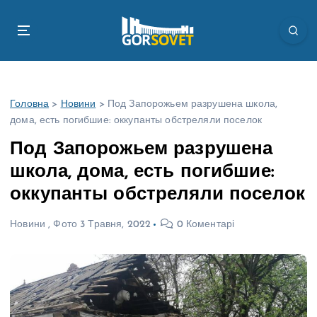
П
е
р
е
й
т
Головна
>
Новини
>
Под Запорожьем разрушена школа,
и
дома, есть погибшие: оккупанты обстреляли поселок
д
о
Под Запорожьем разрушена
в
школа, дома, есть погибшие:
м
і
оккупанты обстреляли поселок
с
т
Новини
,
Фото
3 Травня, 2022
0 Коментарі
у