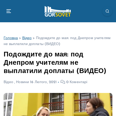
П
е
р
е
й
т
Головна
>
Відео
>
Подождите до мая: под Днепром учителям
и
не выплатили доплаты (ВИДЕО)
д
о
Подождите до мая: под
в
Днепром учителям не
м
і
выплатили доплаты (ВИДЕО)
с
т
Відео
,
Новини
16 Лютого, 2021
0 Коментарі
у