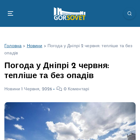
П
е
р
е
й
т
Головна
>
Новини
>
Погода у Дніпрі 2 червня: тепліше та без
и
опадів
д
о
Погода у Дніпрі 2 червня:
в
тепліше та без опадів
м
і
Новини
1 Червня, 2026
0 Коментарі
с
т
у