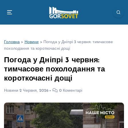
П
е
р
е
й
т
Головна
>
Новини
>
Погода у Дніпрі 3 червня: тимчасове
и
похолодання та короткочасні дощі
д
о
Погода у Дніпрі 3 червня:
в
тимчасове похолодання та
м
і
короткочасні дощі
с
т
Новини
2 Червня, 2026
0 Коментарі
у