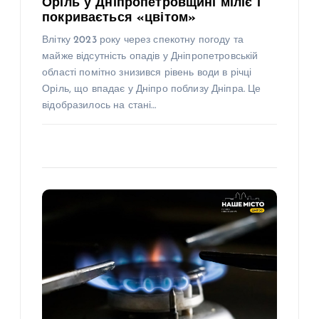
Оріль у Дніпропетровщині міліє і
покривається «цвітом»
Влітку 2023 року через спекотну погоду та
майже відсутність опадів у Дніпропетровській
області помітно знизився рівень води в річці
Оріль, що впадає у Дніпро поблизу Дніпра. Це
відобразилось на стані…