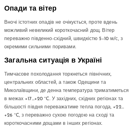
Опади та вітер
Вночі істотних опадів не очікується, проте вдень
можливий невеликий короткочасний дощ. Вітер
переважно південно-східний, швидкістю 5–10 м/с, з
окремими сильними поривами.
Загальна ситуація в Україні
Тимчасове похолодання торкнеться північних,
центральних областей, а також Одещини та
Миколаївщини, де денна температура триматиметься
в межах +17…+20 °C. У західних, східних регіонах та
більшості півдня переважатиме тепла погода, +22…
+26 °C, з переважно сухою погодою на сході та
короткочасними дощами в інших регіонах.