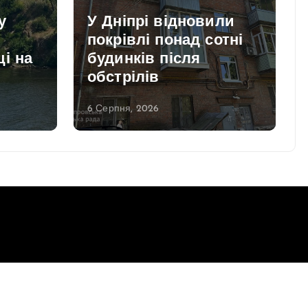
у
У Дніпрі відновили
покрівлі понад сотні
і на
будинків після
обстрілів
6 Серпня, 2026
Повернутись до верху