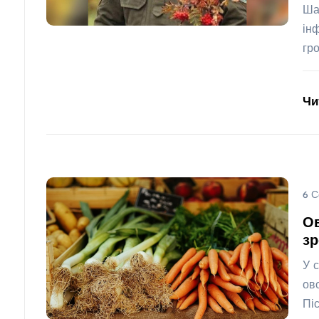
Ша
ін
гр
Чи
6 С
Ов
зр
У 
ов
Пі