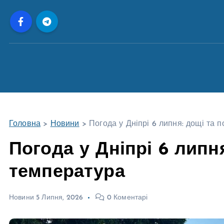
П
е
р
е
й
т
и
д
о
Головна
>
Новини
>
Погода у Дніпрі 6 липня: дощі та 
в
м
Погода у Дніпрі 6 липн
і
температура
с
т
у
Новини
5 Липня, 2026
0 Коментарі