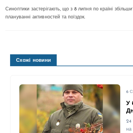
Синоптики застерігають, що з 8 липня по країні збільши
плануванні активностей та поїздок.
Схожі новини
6 С
У 
Д
24
на