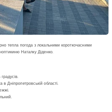
омірно тепла погода з локальними короткочасними
ноптикиню Наталку Діденко.
градусів.
а в Дніпропетровській області.
ежжі.
льний.