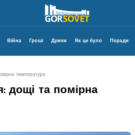
Війна
Гроші
Думки
Як це було
Поради
помірна температура
я: дощі та помірна