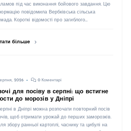
ламов під час виконання бойового завдання. Цю
формацію повідомила Вербківська сільська
омада. Короткі відомості про загиблого…
тати більше
ерпня, 2026
0 Коментарі
очі для посіву в серпні: що встигне
ости до морозів у Дніпрі
серпні в Дніпрі можна розпочати повторний посів
очів, щоб отримати урожай до перших заморозків.
сля збору ранньої картоплі, часнику та цибулі на