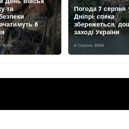
й День військ
ку та
Погода 7 серпня 
безпеки
Дніпрі: спека
ачатимуть 8
збережеться, дощ
ня
заході України
, 2026
6 Серпня, 2026