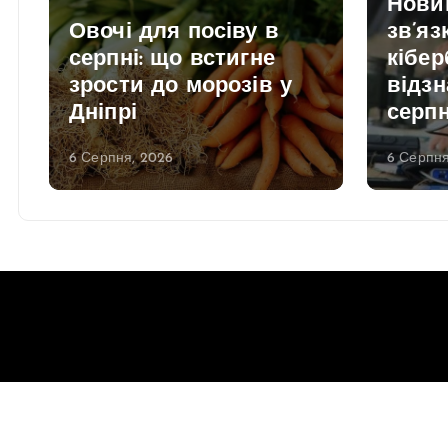
Нови
Овочі для посіву в
зв’яз
серпні: що встигне
кібер
зрости до морозів у
відзн
Дніпрі
серп
6 Серпня, 2026
6 Серпня
Copyright © 2026 Gorsovet