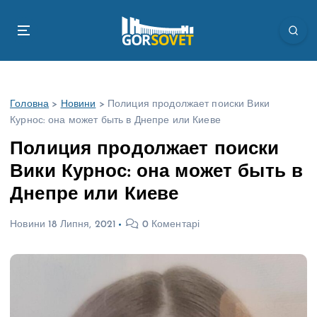
П
е
р
е
й
т
Головна
>
Новини
>
Полиция продолжает поиски Вики
и
Курнос: она может быть в Днепре или Киеве
д
о
Полиция продолжает поиски
в
Вики Курнос: она может быть в
м
і
Днепре или Киеве
с
т
Новини
18 Липня, 2021
0 Коментарі
у