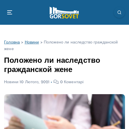
П
е
р
е
й
т
Головна
>
Новини
>
Положено ли наследство гражданской
и
жене
д
о
Положено ли наследство
в
гражданской жене
м
і
Новини
10 Лютого, 2021
0 Коментарі
с
т
у