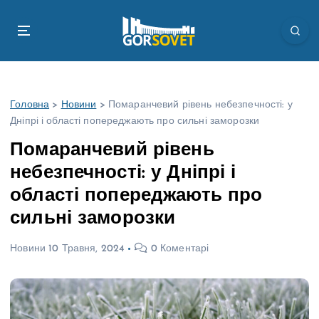
П
е
р
е
й
т
Головна
>
Новини
>
Помаранчевий рівень небезпечності: у
и
Дніпрі і області попереджають про сильні заморозки
д
о
Помаранчевий рівень
в
небезпечності: у Дніпрі і
м
і
області попереджають про
с
сильні заморозки
т
у
Новини
10 Травня, 2024
0 Коментарі