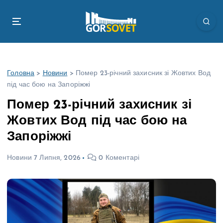
П
е
р
е
й
т
Головна
>
Новини
>
Помер 23-річний захисник зі Жовтих Вод
и
під час бою на Запоріжжі
д
о
Помер 23-річний захисник зі
в
Жовтих Вод під час бою на
м
і
Запоріжжі
с
т
Новини
7 Липня, 2026
0 Коментарі
у