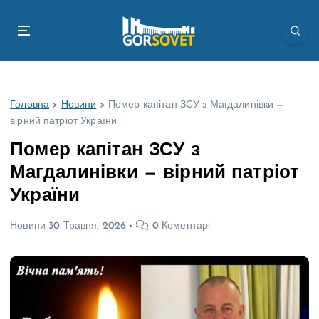
П
е
р
е
й
т
Головна
>
Новини
>
Помер капітан ЗСУ з Магдалинівки —
и
вірний патріот України
д
о
Помер капітан ЗСУ з
в
Магдалинівки — вірний патріот
м
і
України
с
т
Новини
30 Травня, 2026
0 Коментарі
у