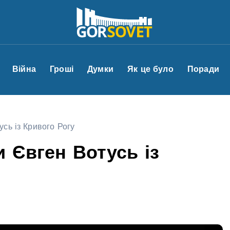
Війна
Гроші
Думки
Як це було
Поради
сь із Кривого Рогу
 Євген Вотусь із