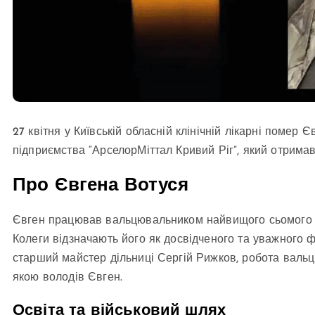
27 квітня у Київській обласній клінічній лікарні помер
підприємства “АрселорМіттал Кривий Ріг”, який отримав
Про Євгена Вотуся
Євген працював вальцювальником найвищого сьомого ро
Колеги відзначають його як досвідченого та уважного 
старший майстер дільниці Сергій Рижков, робота вальц
якою володів Євген.
Освіта та військовий шлях