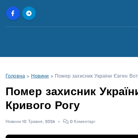
П
е
р
е
й
т
и
д
о
Головна
>
Новини
>
Помер захисник України Євген Воту
в
м
Помер захисник України
і
Кривого Рогу
с
т
у
Новини
10 Травня, 2026
0 Коментарі