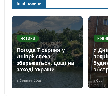
Інші новини
НОВИНИ
НОВИ
Погода 7 серпня у
У Дні
Дніпрі: спека
покрі
збережеться, дощі на
будин
заході України
обстр
6 Серпня, 2026
6 Серпня