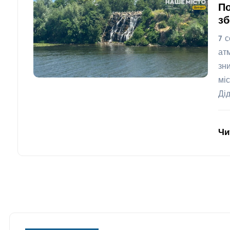
По
зб
7 
ат
зн
мі
Ді
Чи