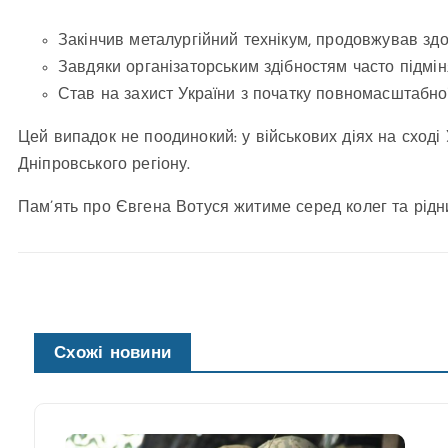
Закінчив металургійний технікум, продовжував здо
Завдяки організаторським здібностям часто підмін
Став на захист України з початку повномасштабної
Цей випадок не поодинокий: у військових діях на сході 
Дніпровського регіону.
Пам’ять про Євгена Вотуся житиме серед колег та рідних
Схожі новини