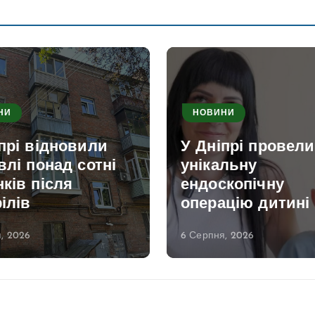
НИ
НОВИНИ
прі відновили
У Дніпрі провели
влі понад сотні
унікальну
ків після
ендоскопічну
ілів
операцію дитині
, 2026
6 Серпня, 2026