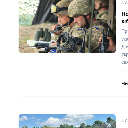
6 С
Но
кі
Пр
ук
Дн
Ук
св
Чи
6 С