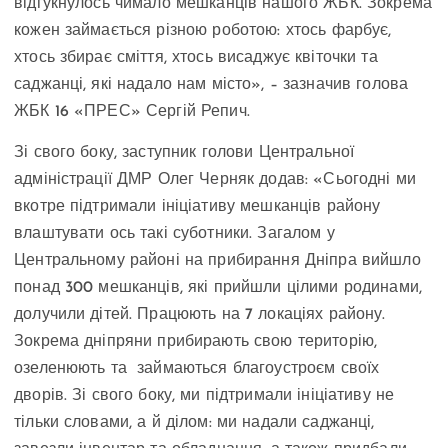
відгукнулось чимало мешканців нашого ЖБК. Зокрема
кожен займається різною роботою: хтось фарбує,
хтось збирає сміття, хтось висаджує квіточки та
саджанці, які надало нам місто», – зазначив голова
ЖБК 16 «ПРЕС» Сергій Репич.
Зі свого боку, заступник голови Центральної
адміністрації ДМР Олег Черняк додав: «Сьогодні ми
вкотре підтримали ініціативу мешканців району
влаштувати ось такі суботники. Загалом у
Центральному районі на прибирання Дніпра вийшло
понад 300 мешканців, які прийшли цілими родинами,
долучили дітей. Працюють на 7 локаціях району.
Зокрема дніпряни прибирають свою територію,
озеленюють та займаються благоустроєм своїх
дворів. Зі свого боку, ми підтримали ініціативу не
тільки словами, а й ділом: ми надали саджанці,