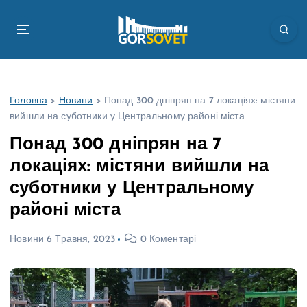
П
е
р
е
й
т
Головна
>
Новини
>
Понад 300 дніпрян на 7 локаціях: містяни
и
вийшли на суботники у Центральному районі міста
д
о
Понад 300 дніпрян на 7
в
локаціях: містяни вийшли на
м
і
суботники у Центральному
с
районі міста
т
у
Новини
6 Травня, 2023
0 Коментарі