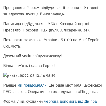
Прощання з Героєм відбудеться 11 серпня о 9 годині
за адресою: вулиця Виноградна,16.
Панихида відбудеться о 9:30 в Козацькій церкві
Пресвятої Покрови ПЦУ (вул.С.Слісаренка, 34).
Поховають захисника України об 11:00 на Алеї Героїв
Соцміста.
Доземний уклін воїну-захиснику!
Вічна пам’ять і слава Герою!
Раніше
ми повідомляли
, Ще один міст біля Каховської
ГЕС – всьо – Оперативне командування «Південь».
Форма, ліки, сухпайки:
чергова допомога від Дніпра