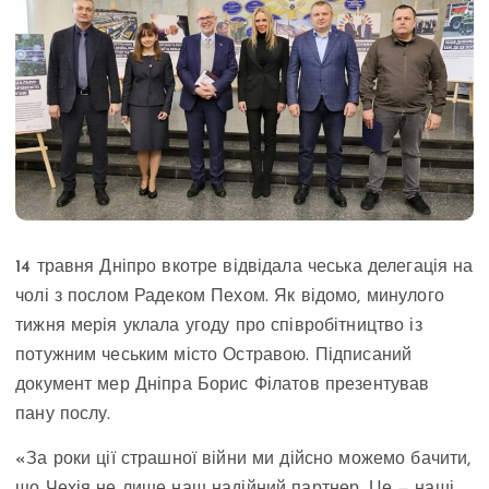
14 травня Дніпро вкотре відвідала чеська делегація на
чолі з послом Радеком Пехом. Як відомо, минулого
тижня мерія уклала угоду про співробітництво із
потужним чеським місто Остравою. Підписаний
документ мер Дніпра Борис Філатов презентував
пану послу.
«За роки ції страшної війни ми дійсно можемо бачити,