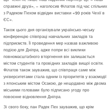
що Чехія не лише наш надійний партнер. Це — наші
справжні друзі», — наголосив Філатов під час спільних
з Радеком Пехом відвідин виставки «20 років Чехії в
ЄС».
Також цього дня організували українсько-чеську
конференцію співпраці навчальних закладів та
підприємств. Її проведення мер назвав важливою
подією для Дніпра, адже попри всі виклики
повномасштабного вторгнення він залишається
містом студентів та провідних закладів вищої освіти.
Філатов також зауважив, що співпраця саме між
університетами стала одним із пріоритетів у взаємодії
з японським містом Осакою, де нещодавно між двома
міськими головами було підписано угоду про
повоєнне відновлення Дніпра.
Зі свого боку, пан Радек Пех зауважив, що крім