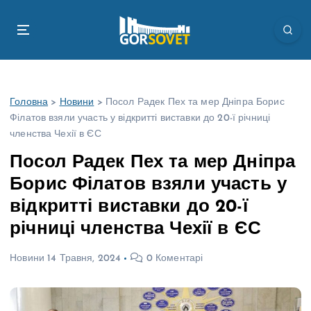
П
е
р
е
й
т
Головна
>
Новини
>
Посол Радек Пех та мер Дніпра Борис
и
Філатов взяли участь у відкритті виставки до 20-ї річниці
д
членства Чехії в ЄС
о
в
Посол Радек Пех та мер Дніпра
м
Борис Філатов взяли участь у
і
с
відкритті виставки до 20-ї
т
річниці членства Чехії в ЄС
у
Новини
14 Травня, 2024
0 Коментарі