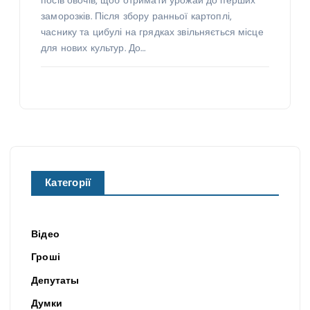
посів овочів, щоб отримати урожай до перших
заморозків. Після збору ранньої картоплі,
часнику та цибулі на грядках звільняється місце
для нових культур. До…
Категорії
Відео
Гроші
Депутаты
Думки