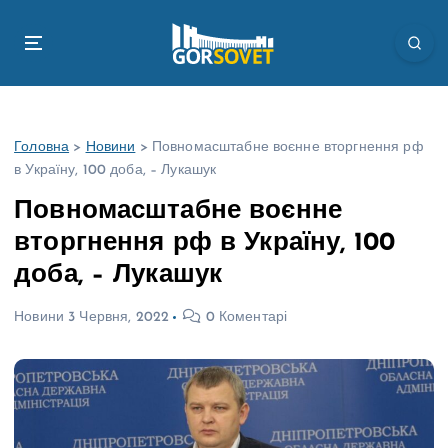
П
е
р
е
й
т
Головна
>
Новини
>
Повномасштабне воєнне вторгнення рф
и
в Україну, 100 доба, – Лукашук
д
о
Повномасштабне воєнне
в
вторгнення рф в Україну, 100
м
і
доба, – Лукашук
с
т
Новини
3 Червня, 2022
0 Коментарі
у