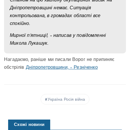
Станом на цю хвилину окупаційних військ на
Дніпропетровщині немає. Ситуація
контрольована, в громадах області все
спокійно.
Мирної п’ятниці!, – написав у повідомленні
Микола Лукашук.
Нагадаємо, раніше ми писали Ворог не припиняє
обстрілів
Дніпропетровщини, – Резніченко
Україна Росія війна
Схожі новини