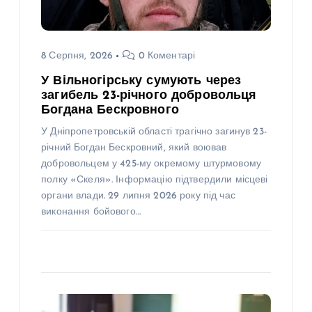
8 Серпня, 2026
0 Коментарі
У Вільногірську сумують через
загибель 23-річного добровольця
Богдана Бескровного
У Дніпропетровській області трагічно загинув 23-
річний Богдан Бескровний, який воював
добровольцем у 425-му окремому штурмовому
полку «Скеля». Інформацію підтвердили місцеві
органи влади. 29 липня 2026 року під час
виконання бойового…