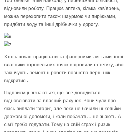
Торговельні ятки навколо, у переважній більшості,
відновили роботу. Працює аптека, кілька кав’ярень,
можна перехопити також шаурмою чи пиріжками,
придбати воду та інші дрібнички у дорогу.
Хтось почав працювати за фанерними листами, інші
власники торгівельних точок відновили естетику, або
закінчують ремонтні роботи повністю перш ніж
відкритись.
Підприємці зізнаються, що все доводиться
відновлювати за власний рахунок. Вони чули про
якісь виплати “згори”, але поки не бачили ні копійки
державної допомоги, і коли побачать – не знають. А
сім’ї треба годувати. Тому на свій страх і ризик