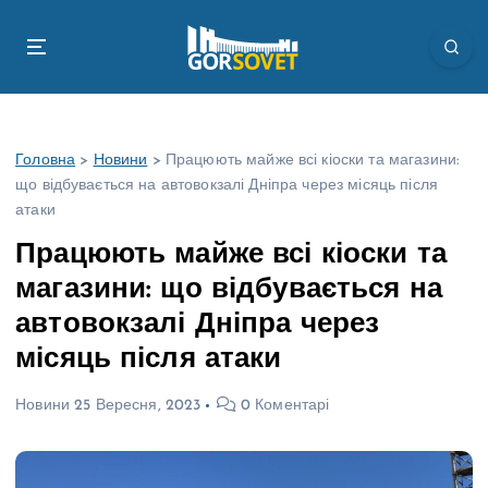
П
е
р
е
й
т
Головна
>
Новини
>
Працюють майже всі кіоски та магазини:
и
що відбувається на автовокзалі Дніпра через місяць після
д
атаки
о
в
Працюють майже всі кіоски та
м
магазини: що відбувається на
і
с
автовокзалі Дніпра через
т
місяць після атаки
у
Новини
25 Вересня, 2023
0 Коментарі