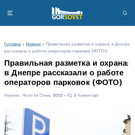
П
е
р
е
й
т
Головна
>
Новини
>
Правильная разметка и охрана: в Днепре
и
рассказали о работе операторов парковок (ФОТО)
д
о
Правильная разметка и охрана:
в
в Днепре рассказали о работе
м
і
операторов парковок (ФОТО)
с
т
Новини
,
Фото
14 Січня, 2022
0 Коментарі
у