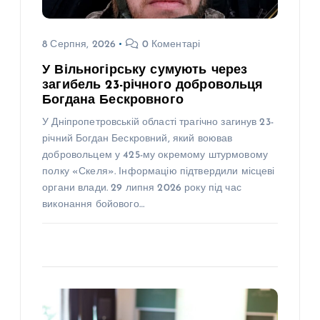
8 Серпня, 2026
0 Коментарі
У Вільногірську сумують через
загибель 23-річного добровольця
Богдана Бескровного
У Дніпропетровській області трагічно загинув 23-
річний Богдан Бескровний, який воював
добровольцем у 425-му окремому штурмовому
полку «Скеля». Інформацію підтвердили місцеві
органи влади. 29 липня 2026 року під час
виконання бойового…