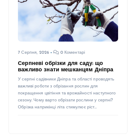
7 Серпня, 2026
0 Коментарі
Серпневі обрізки для саду: що
важливо знати мешканцям Дніпра
У серпні садівники Дніпра та області проводять
важливі роботи з обрізання рослин для
покращення цвітіння та врожайності наступного
сезону. Чому варто обрізати рослини у серпні?
Обрізка наприкінці літа стимулює ріст…