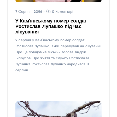
7 Серпня, 2026
0 Коментарі
У Кам’янському помер солдат
Ростислав Лупашко під час
лікування
2 серпня у Кам’янському помер солдат
Ростислав Лупашко, який перебував на лікуванні.
Про це повідомив міський голова Андрій
Білоусов. Про життя та службу Ростислава
Лупашка Ростислав Лупашко народився 11
серпня…