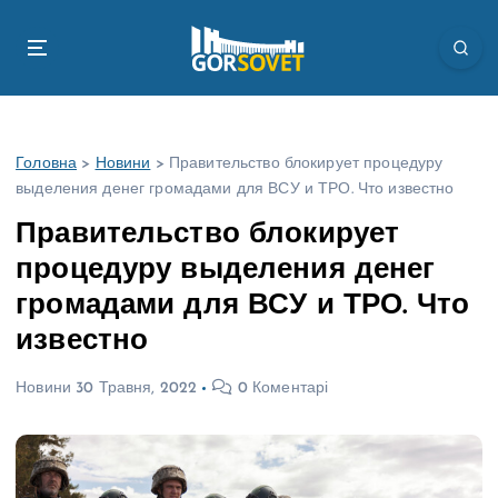
П
е
р
е
й
т
Головна
>
Новини
>
Правительство блокирует процедуру
и
выделения денег громадами для ВСУ и ТРО. Что известно
д
о
Правительство блокирует
в
процедуру выделения денег
м
і
громадами для ВСУ и ТРО. Что
с
известно
т
у
Новини
30 Травня, 2022
0 Коментарі