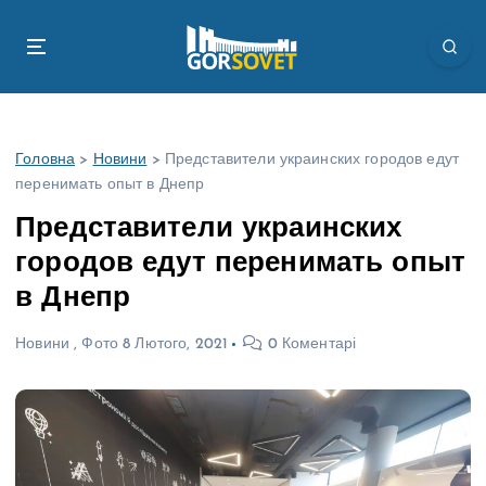
П
е
р
е
й
т
Головна
>
Новини
>
Представители украинских городов едут
и
перенимать опыт в Днепр
д
о
Представители украинских
в
городов едут перенимать опыт
м
і
в Днепр
с
т
Новини
,
Фото
8 Лютого, 2021
0 Коментарі
у