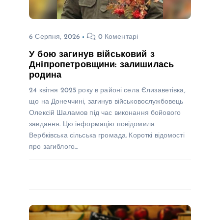
6 Серпня, 2026
0 Коментарі
У бою загинув військовий з
Дніпропетровщини: залишилась
родина
24 квітня 2025 року в районі села Єлизаветівка,
що на Донеччині, загинув військовослужбовець
Олексій Шаламов під час виконання бойового
завдання. Цю інформацію повідомила
Вербківська сільська громада. Короткі відомості
про загиблого…