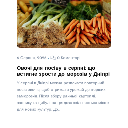
6 Серпня, 2026
0 Коментарі
Овочі для посіву в серпні: що
встигне зрости до морозів у Дніпрі
У серпні в Дніпрі можна розпочати повторний
посів овочів, щоб отримати урожай до перших
заморозків. Після збору ранньої картоплі,
часнику та цибулі на грядках звільняється місце
для нових культур. До…