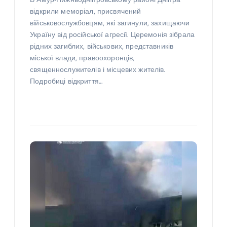
В Амур-Нижньодніпровському районі Дніпра
відкрили меморіал, присвячений
військовослужбовцям, які загинули, захищаючи
Україну від російської агресії. Церемонія зібрала
рідних загиблих, військових, представників
міської влади, правоохоронців,
священнослужителів і місцевих жителів.
Подробиці відкриття…