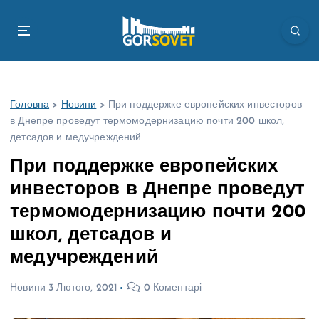
П
е
р
е
й
т
Головна
>
Новини
>
При поддержке европейских инвесторов
и
в Днепре проведут термомодернизацию почти 200 школ,
д
детсадов и медучреждений
о
в
При поддержке европейских
м
инвесторов в Днепре проведут
і
с
термомодернизацию почти 200
т
школ, детсадов и
у
медучреждений
Новини
3 Лютого, 2021
0 Коментарі