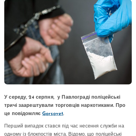
У середу, 24 серпня, у Павлограді поліцейські
тричі заарештували торговців наркотиками. Про
це повідомляє
Gorsovet
.
Перший випадок стався під час несення служби на
одному із блокпостів міста. Відомо, що поліцейські