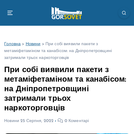
П
е
р
е
й
т
Головна
>
Новини
>
При собі виявили пакети з
и
метаміфетаміном та канабісом: на Дніпропетровщині
д
затримали трьох наркоторговців
о
в
При собі виявили пакети з
м
метаміфетаміном та канабісом:
і
с
на Дніпропетровщині
т
затримали трьох
у
наркоторговців
Новини
25 Серпня, 2022
0 Коментарі