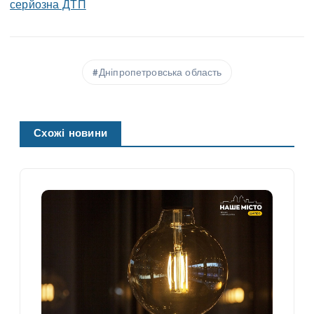
серйозна ДТП
Дніпропетровська область
Схожі новини