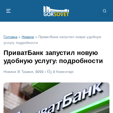
П
е
р
е
й
т
Головна
>
Новини
>
ПриватБанк запустил новую удобную
и
услугу: подробности
д
о
ПриватБанк запустил новую
в
удобную услугу: подробности
м
і
Новини
31 Травня, 2022
0 Коментарі
с
т
у